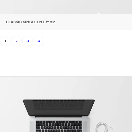
CLASSIC SINGLE ENTRY #2
1
2
3
4