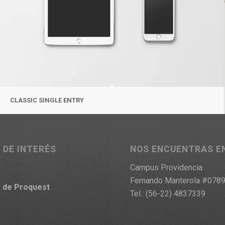
CLASSIC SINGLE ENTRY
 DE INTERÉS
NOS ENCUENTRAS E
Campus Providencia
Fernando Manterola #078
a
de Proquest
Tel.: (56-22) 4837339