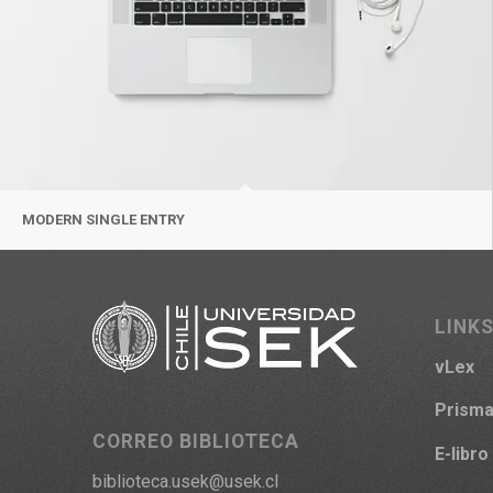
MODERN SINGLE ENTRY
LINKS
vLex
Prism
CORREO BIBLIOTECA
E-libro
biblioteca.usek@usek.cl