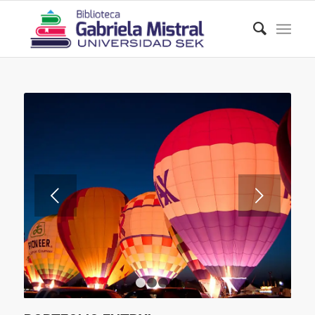
Posterior
1
2
3
4