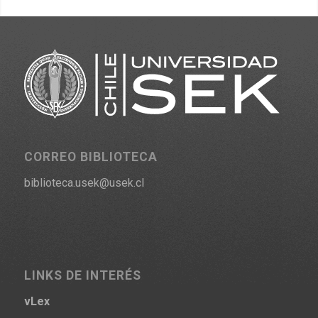
CORREO BIBLIOTECA
biblioteca.usek@usek.cl
LINKS DE INTERÉS
vLex