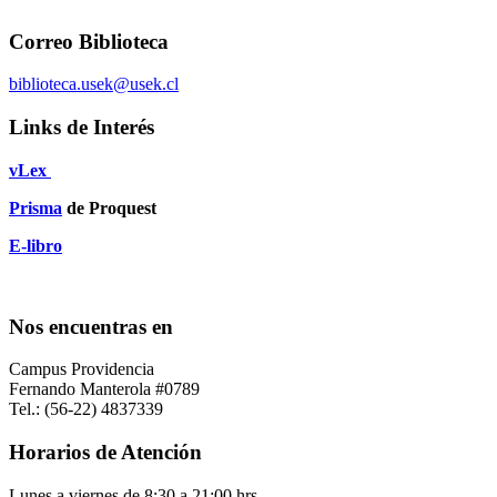
Correo Biblioteca
biblioteca.usek@usek.cl
Links de Interés
vLex
Prisma
de Proquest
E-libro
Nos encuentras en
Campus Providencia
Fernando Manterola #0789
Tel.: (56-22) 4837339
Horarios de Atención
Lunes a viernes de 8:30 a 21:00 hrs.